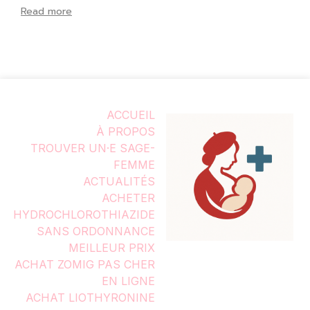
Read more
ACCUEIL
À PROPOS
TROUVER UN·E SAGE-
FEMME
ACTUALITÉS
ACHETER
HYDROCHLOROTHIAZIDE
SANS ORDONNANCE
MEILLEUR PRIX
ACHAT ZOMIG PAS CHER
EN LIGNE
ACHAT LIOTHYRONINE