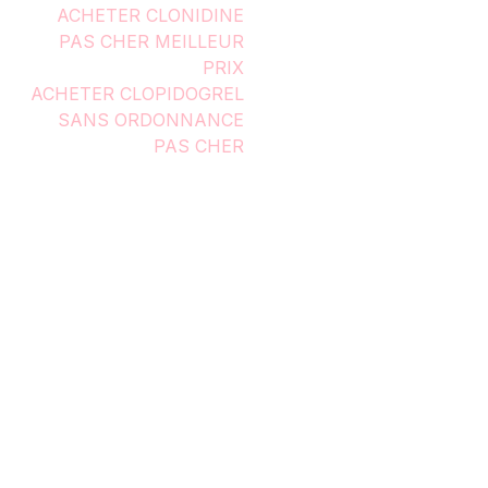
ACHETER CLONIDINE
PAS CHER MEILLEUR
PRIX
ACHETER CLOPIDOGREL
SANS ORDONNANCE
PAS CHER
ACHAT VIDALISTA EN
LIGNE LIVRAISON
RAPIDE
ACHAT LAMICTAL PAS
CHER MEILLEUR PRIX
ACHAT DISULFIRAM
MEILLEUR PRIX EN
LIGNE
ACHETER MISOPROSTOL
MEILLEUR PRIX
LIVRAISON RAPIDE