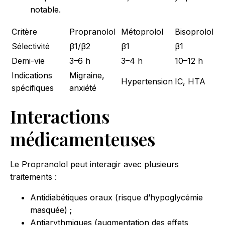
notable.
Critère
Propranolol
Métoprolol
Bisoprolol
Sélectivité
β1/β2
β1
β1
Demi-vie
3–6 h
3–4 h
10–12 h
Indications
Migraine,
Hypertension
IC, HTA
spécifiques
anxiété
Interactions
médicamenteuses
Le Propranolol peut interagir avec plusieurs
traitements :
Antidiabétiques oraux (risque d’hypoglycémie
masquée) ;
Antiarythmiques (augmentation des effets