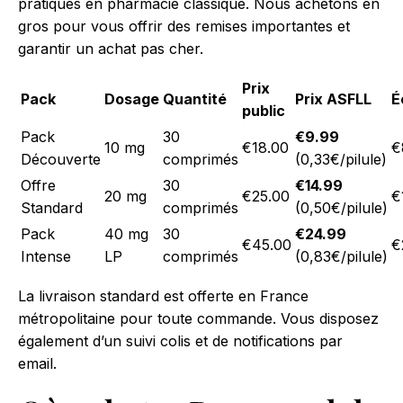
pratiqués en pharmacie classique. Nous achetons en
gros pour vous offrir des remises importantes et
garantir un achat pas cher.
Prix
Pack
Dosage
Quantité
Prix ASFLL
É
public
Pack
30
€9.99
10 mg
€18.00
€
Découverte
comprimés
(0,33€/pilule)
Offre
30
€14.99
20 mg
€25.00
€
Standard
comprimés
(0,50€/pilule)
Pack
40 mg
30
€24.99
€45.00
€
Intense
LP
comprimés
(0,83€/pilule)
La livraison standard est offerte en France
métropolitaine pour toute commande. Vous disposez
également d’un suivi colis et de notifications par
email.