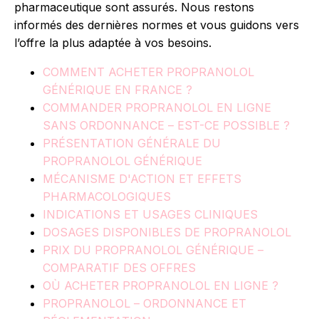
pharmaceutique sont assurés. Nous restons
informés des dernières normes et vous guidons vers
l’offre la plus adaptée à vos besoins.
COMMENT ACHETER PROPRANOLOL
GÉNÉRIQUE EN FRANCE ?
COMMANDER PROPRANOLOL EN LIGNE
SANS ORDONNANCE – EST-CE POSSIBLE ?
PRÉSENTATION GÉNÉRALE DU
PROPRANOLOL GÉNÉRIQUE
MÉCANISME D'ACTION ET EFFETS
PHARMACOLOGIQUES
INDICATIONS ET USAGES CLINIQUES
DOSAGES DISPONIBLES DE PROPRANOLOL
PRIX DU PROPRANOLOL GÉNÉRIQUE –
COMPARATIF DES OFFRES
OÙ ACHETER PROPRANOLOL EN LIGNE ?
PROPRANOLOL – ORDONNANCE ET